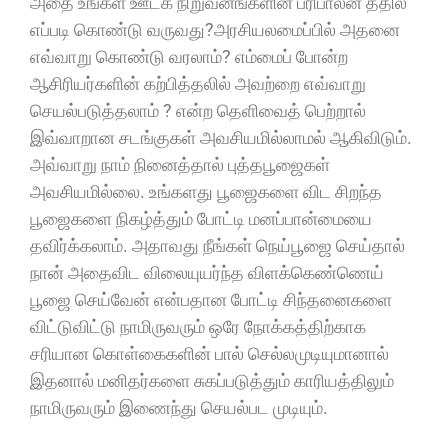
அதை உங்கள் ஊடக நிறுவனங்களின் பரிபாலன த்தில்
எப்படி கொண்டு வருவது?அரசியலமைப்பில் அதனை
எவ்வாறு கொண்டு வரலாம்? எம்மைப் போன்ற
ஆசிரியர்களின் கற்பித்தலில் அவற்றை எவ்வாறு
செயல்படுத்தலாம் ? என்ற தெளிவைத் பெற்றால்
இவ்வாறான சடங்குகள் அவசியமில்லாமல் ஆகிவிடும்.
அவ்வாறு நாம் நினைத்தால் புத்தபூஜைகள்
அவசியமில்லை. உங்களது பூஜைகளை விட சிறந்த
பூஜைகளை நிகழ்த்தும் போட்டி மனப்பான்மையை
தவிர்க்கலாம். அதாவது நீங்கள் நெய்பூஜை செய்தால்
நான் அதைவிட விலையுயர்ந்த விளக்கெண்ணெய்
பூஜை செய்வேன் என்பதான போட்டி சிந்தனைகளை
விட்டுவிட்டு நாமிருவரும் ஒரே நோக்கத்திற்காக
சரியான கொள்கைகளின் பால் செல்லமுடியுமானால்
இதனால் மனிதர்களை சுகப்படுத்தும் காரியத்திலும்
நாமிருவரும் இணைந்து செயல்பட முடியும்.