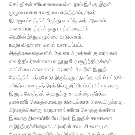
செய்திகள் சரியானவையல்ல. நாம் இங்கு இதன்
முழுமையான கதையை எடுத்தால், அவர்
இராஜவம்சத்தில் பிறந்து வளர்ந்தவர். ஆனால்
பாதையோரத்தில் ஒரு மரத்தினடியில்
அவரின் இருதி மூச்சை விடுகிறார்.
நமது விஹாரை களில் வரையப்பட்ட
சித்திரக்கதைகளில் அவரை அரசர்கள் குமாரர் கள்
வைத்தியர்கள் என பலநூறு பேர் சூழ்ந்திருக்கும்
காட்சியை காணலாம். ஆனால் அவரின் இறுதி
நேரத்தில் புத்தரோடு இருந்தது ஆனந்த ஹிமி மட்டுமே.
பரிநிர்வாணசூத்திரத்தில் குறிப்பிடப்பட்டுள்ளதாவது
இறுதி நேரத்தில் அவருக்கு தாகத்தை தீர்க்க
தண்ணீர் கொஞ்சமாவது கிடைக்காத நிலையிருந்தது.
அவருக்கென்று வருமானங்களோ சொத்துக்களோ
இல்லாத நிலையிலேயே அவர் இறுதிக் காலங்கள்
கழிந்திருக்கின்றன.. அவரின் கடைசி உணவு கூட
மோசமான நிலையிலேயே இருந்தது. அதன் மூலமே