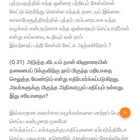
புத்தமதத்தில் எந்த ஒன்றை பற்றியும் கேள்விகள்
கேட்டு தெரிந்து கொள்ள எந்தத் தடையும் இல்லை.
காலாமேசூத்திரத்தில் புத்தர் பரம்பரையாக வந்த
வழக்கம் என்பதற்காக எந்த ஒன்றையும் செய்யாதீர்கள்
என்று எவ்வளவு கூறியும் ஏன் நாம்
இவற்றைப் பற்றி கேள்வி கேட்க அஞ்சுகிறோம் ?
(Q 31) அடுத்த விடயம் தான் விஹாரையின்
தலைமைப் பிக்குவிற்கு நாம் மிகுந்த மறியாதை
செலுத்த வேண்டும் என்று எதிர்பார்க்கப்படுகிறது.
அவர்களுக்கு மிகுந்த அதிகாரமும் மதிப்பும் உள்ளது.
இது சரியானதா?
இவ்வாறான கலாச்சார வழக்கங்களை மாற்றம் பெறச்
செய்ய வன்முறை மூலமோ
சம்பந்தப்பட்டவர்களுக்குபாதிப்
புகளை ஏற்படுத்தியோ
செய்ய முடியாது. ஏனெனில் அதன்மூலம் தோல்வியுற்ற