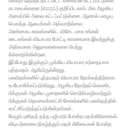
மிகவும் தேர்ந்த திட்டமிட்ட வகையில் கட்டப்பட்டுள்ள
மடாலயங்களை (අසපුව) குறிப்பிடலாம். மிக அழகிய
அமைப்பில் அவை கட்டப்பட்டுள்ளன. ஆனால் பழைய
பௌத்த ஆலயங்கள் அவ்வாறில்லை.
அண்மைய காலங்களில்.. விசேட மாக உங்கள்
ஊடகங்கள் வியாபார போட்டி காரணமாக இவற்றுக்கு
அதிகமான அனுசரனைகளை பெற்று
க்கொடுக்கின்றன.
இப்போது இருக்கும் முக்கிய வியாபார சந்தையாக
புத்தமதம் ஆகியிருக்கிறது.
பலவிதங்களில் புத்தமதம் வியாபார நோக்கத்திற்காக
உபயோகிக்கப்படுகிறது. அழகிய தோற்றம் கொண்ட
பிக்குகள் அழகிய முறைகளில் சொற்பொழிவாற்றும்
பிக்குகள் தொலைக்காட்சி சேனல்களில் பலவிதத்தில்
காட்சிப்படுத்தப்படுகின்றார்கள்
.
மேழும் புனிதத் தந்த பழிபாடு போன்ற மதக்கிரிகைகள்,
விடியற்காலை நிகழ்த்தும் மதக் கிரியைகள் போன்ற